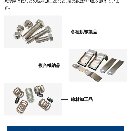
異形線ばねなどの線材加工品など、
製品数は500点を超えていま
す。
各種鋲螺製品
複合機納品
線材加工品